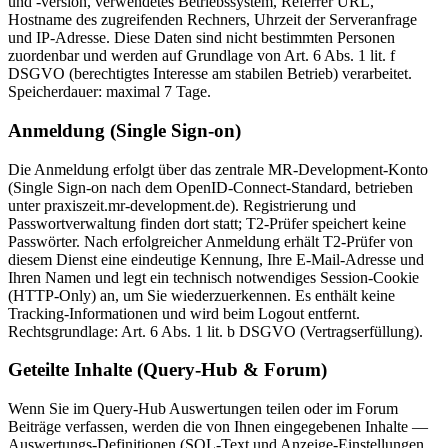
und -version, verwendetes Betriebssystem, Referrer URL,
Hostname des zugreifenden Rechners, Uhrzeit der Serveranfrage
und IP-Adresse. Diese Daten sind nicht bestimmten Personen
zuordenbar und werden auf Grundlage von Art. 6 Abs. 1 lit. f
DSGVO (berechtigtes Interesse am stabilen Betrieb) verarbeitet.
Speicherdauer: maximal 7 Tage.
Anmeldung (Single Sign-on)
Die Anmeldung erfolgt über das zentrale MR-Development-Konto
(Single Sign-on nach dem OpenID-Connect-Standard, betrieben
unter praxiszeit.mr-development.de). Registrierung und
Passwortverwaltung finden dort statt; T2-Prüfer speichert keine
Passwörter. Nach erfolgreicher Anmeldung erhält T2-Prüfer von
diesem Dienst eine eindeutige Kennung, Ihre E-Mail-Adresse und
Ihren Namen und legt ein technisch notwendiges Session-Cookie
(HTTP-Only) an, um Sie wiederzuerkennen. Es enthält keine
Tracking-Informationen und wird beim Logout entfernt.
Rechtsgrundlage: Art. 6 Abs. 1 lit. b DSGVO (Vertragserfüllung).
Geteilte Inhalte (Query-Hub & Forum)
Wenn Sie im Query-Hub Auswertungen teilen oder im Forum
Beiträge verfassen, werden die von Ihnen eingegebenen Inhalte —
Auswertungs-Definitionen (SQL-Text und Anzeige-Einstellungen,