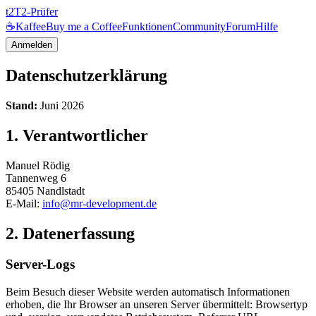
t2
T2-Prüfer
☕
Kaffee
Buy me a Coffee
Funktionen
Community
Forum
Hilfe
Anmelden
Datenschutzerklärung
Stand:
Juni 2026
1. Verantwortlicher
Manuel Rödig
Tannenweg 6
85405 Nandlstadt
E-Mail:
info@mr-development.de
2. Datenerfassung
Server-Logs
Beim Besuch dieser Website werden automatisch Informationen
erhoben, die Ihr Browser an unseren Server übermittelt: Browsertyp